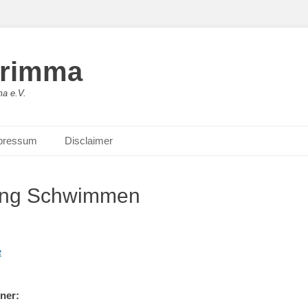
Grimma
a e.V.
pressum
Disclaimer
ung Schwimmen
e
ner: