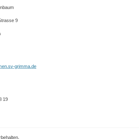
irnbaum
Strasse 9
a
en.sv-grimma.de
8 19
rbehalten.