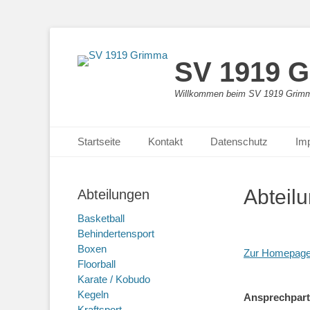
SV 1919 
Willkommen beim SV 1919 Grimm
Primäres Menü
Zum
Startseite
Kontakt
Datenschutz
Im
Inhalt
springen
Abteil
Abteilungen
Basketball
Behindertensport
Boxen
Zur Homepag
Floorball
Karate / Kobudo
Kegeln
Ansprechpart
Kraftsport